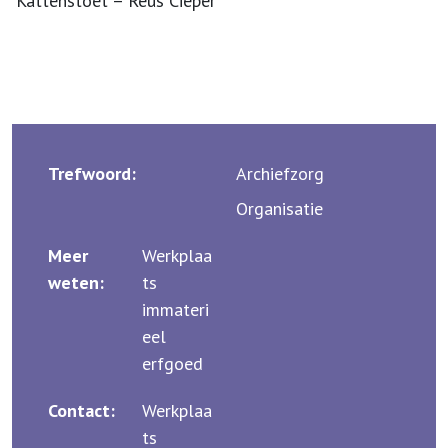
'Kattenstoet – Reus Cieper'
Trefwoord:
Archiefzorg
Organisatie
Meer
Werkplaa
weten:
ts
immateri
eel
erfgoed
Contact:
Werkplaa
ts