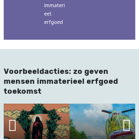
immateri
eel
erfgoed
Voorbeeldacties: zo geven
mensen immaterieel erfgoed
toekomst