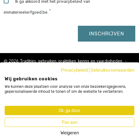
Ik ga akkoord met het privacybeleid van
immaterieelerfgoed.be.
© 2026 Tradities, gebruiken, praktijken, kennis en vaardigheden
-
Cookies wijzigen
-
Privacybeleid
|
Gebruiksvoorwaarden
Colofon
Wij gebruiken cookies
Gebruikersvoorwaarden
Privacybeleid
We kunnen deze plaatsen voor analyse van onze bezoekersgegevens,
gepersonaliseerde inhoud te tonen of om de website te verbeteren.
Cookies
Nieuwsbrief
Sitemap
Ok, ga door
Webdesign by Code d'Or
Pas aan
Weigeren