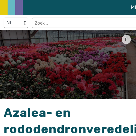
M
Azalea- en
rododendronveredel