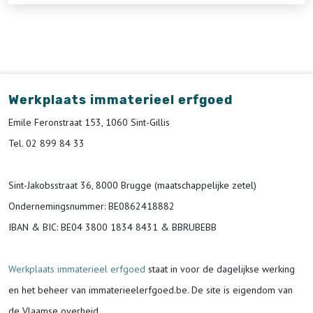
Werkplaats immaterieel erfgoed
Emile Feronstraat 153, 1060 Sint-Gillis
Tel. 02 899 84 33
Sint-Jakobsstraat 36, 8000 Brugge (maatschappelijke zetel)
Ondernemingsnummer
: BE0862418882
IBAN & BIC:
BE04 3800 1834 8431 & BBRUBEBB
Werkplaats immaterieel erfgoed
staat in voor de
dagelijkse werking
en het beheer van immaterieelerfgoed.be.
De site is eigendom van
de Vlaamse overheid.