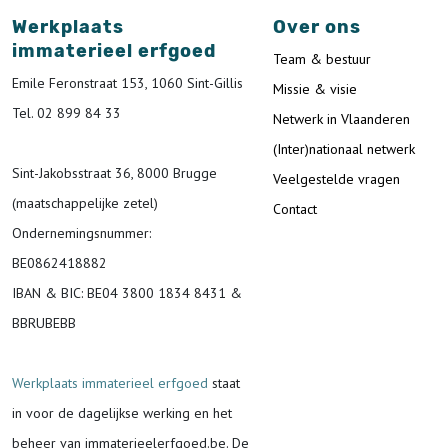
Werkplaats
Over ons
immaterieel erfgoed
Team & bestuur
Emile Feronstraat 153, 1060 Sint-Gillis
Missie & visie
Tel. 02 899 84 33
Netwerk in Vlaanderen
(Inter)nationaal netwerk
Sint-Jakobsstraat 36, 8000 Brugge
Veelgestelde vragen
(maatschappelijke zetel)
Contact
Ondernemingsnummer
:
BE0862418882
IBAN & BIC:
BE04 3800 1834 8431 &
BBRUBEBB
Werkplaats immaterieel erfgoed
staat
in voor de
dagelijkse werking en het
beheer van immaterieelerfgoed.be.
De