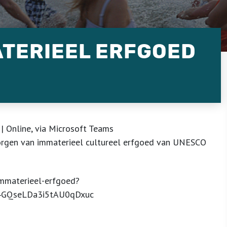
TERIEEL ERFGOED
| Online, via Microsoft Teams
borgen van immaterieel cultureel erfgoed van UNESCO
-immaterieel-erfgoed?
B4GQseLDa3i5tAU0qDxuc