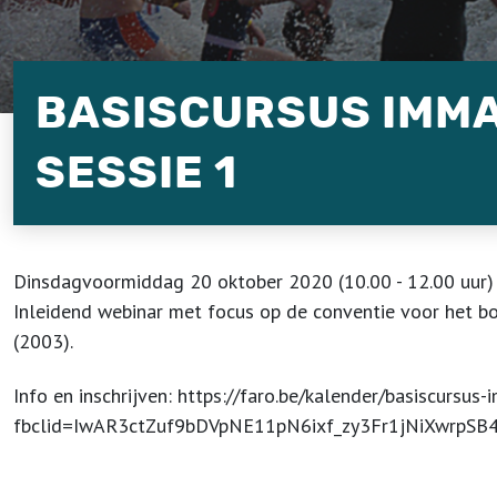
BASISCURSUS IMMA
SESSIE 1
Dinsdagvoormiddag 20 oktober 2020 (10.00 - 12.00 uur) 
Inleidend webinar met focus op de conventie voor het 
(2003).
Info en inschrijven: https://faro.be/kalender/basiscursus
fbclid=IwAR3ctZuf9bDVpNE11pN6ixf_zy3Fr1jNiXwrpS