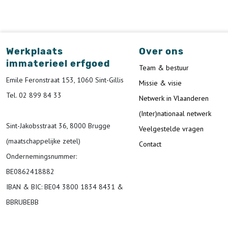
Werkplaats
Over ons
immaterieel erfgoed
Team & bestuur
Emile Feronstraat 153, 1060 Sint-Gillis
Missie & visie
Tel. 02 899 84 33
Netwerk in Vlaanderen
(Inter)nationaal netwerk
Sint-Jakobsstraat 36, 8000 Brugge
Veelgestelde vragen
(maatschappelijke zetel)
Contact
Ondernemingsnummer
:
BE0862418882
IBAN & BIC:
BE04 3800 1834 8431 &
BBRUBEBB