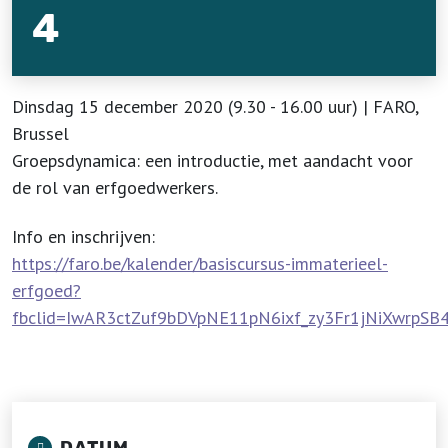
4
Dinsdag 15 december 2020 (9.30 - 16.00 uur) | FARO,
Brussel
Groepsdynamica: een introductie, met aandacht voor
de rol van erfgoedwerkers.
Info en inschrijven:
https://faro.be/kalender/basiscursus-immaterieel-
erfgoed?
fbclid=IwAR3ctZuf9bDVpNE11pN6ixf_zy3Fr1jNiXwrpS