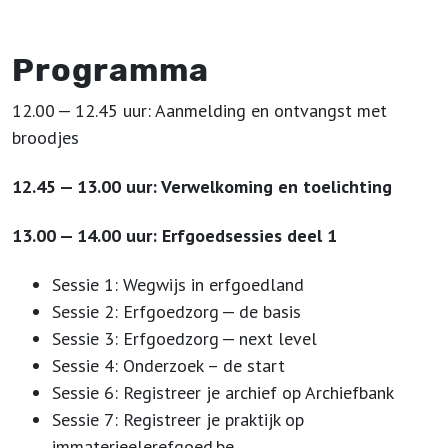
Programma
12
.
00
—
12
.
45
uur: Aanmelding en ontvangst met
broodjes
12
.
45
—
13
.
00
uur: Verwelkoming en toelichting
13
.
00
—
14
.
00
uur: Erfgoedsessies deel
1
Sessie
1
: Wegwijs in erfgoedland
Sessie
2
: Erfgoedzorg — de basis
Sessie
3
: Erfgoedzorg — next level
Sessie
4
: Onderzoek – de start
Sessie
6
: Registreer je archief op Archiefbank
Sessie
7
: Registreer je praktijk op
immaterieelerefgoed​.be