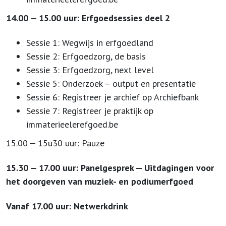
14
.
00
—
15
.
00
uur: Erfgoedsessies deel
2
Sessie
1
: Wegwijs in erfgoedland
Sessie
2
: Erfgoedzorg, de basis
Sessie
3
: Erfgoedzorg, next level
Sessie
5
: Onderzoek – output en presentatie
Sessie
6
: Registreer je archief op Archiefbank
Sessie
7
: Registreer je praktijk op
immaterieelerefgoed​.be
15
.
00
—
15
u
30
uur: Pauze
15
.
30
—
17
.
00
uur: Panelgesprek — Uitdagingen voor
het doorgeven van muziek- en podiumerfgoed
Vanaf
17
.
00
uur: Netwerkdrink