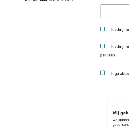
Ik schrijf 
Ik schrijf 
per jaar)
Ik ga akko
Wij geb
We kunnen
gepersona