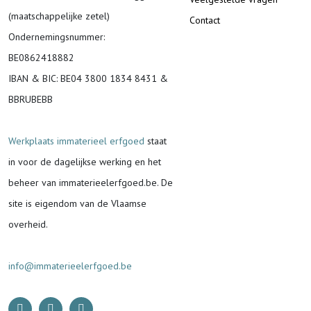
(maatschappelijke zetel)
Contact
Ondernemingsnummer
:
BE0862418882
IBAN & BIC:
BE04 3800 1834 8431 &
BBRUBEBB
Werkplaats immaterieel erfgoed
staat
in voor de
dagelijkse werking en het
beheer van immaterieelerfgoed.be.
De
site is eigendom van de Vlaamse
overheid.
info@immaterieelerfgoed.be