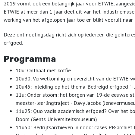
2019 vormt ook een belangrijk jaar voor ETWIE, aangezi
ETWIE al meer dan 1 jaar deel uit van het Industriemus
werking van het afgelopen jaar toe en blikt vooruit naar 
Deze ontmoetingsdag richt zich op iedereen die geïnteress
erfgoed.
Programma
10u: Onthaal met koffie
10u30: Verwelkoming en overzicht van de ETWIE-wer
10u45: Inleiding op het thema ‘Bedreigd erfgoed!’ - 
11u: Onder stoom: het borgen van 19-de eeuwse sto
meester-leerlingtraject - Davy Jacobs (Jenevermuse
11u25: Quo vadis academisch erfgoed? Over het bo
Doom (Gents Universiteitsmuseum)
11u50: Bedrijfsarchieven in nood: cases PR-archie