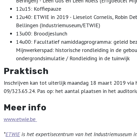
Beringen) - Leen Gos en Leen Roels (Erfgoedcel Mi
12u15: Koffiepauze
12u40: ETWIE in 2019 - Lieselot Cornelis, Robin De
Bellingen (Industriemuseum/ETWIE)
13u00: Broodjeslunch
14u00: Facultatief namiddagprogramma: geleid bez
Mijnwerkerspad: historische rondleiding in de gebo
ondergrondsimulatie / Rondleiding in de tuinwijk
Praktisch
Inschrijven kan tot uiterlijk maandag 18 maart 2019 via
09/323.65.24. Pas op: het aantal plaatsen in het auditoriu
Meer info
www.etwie.be
*
ETWIE
is het expertisecentrum van het Industriemuseum in