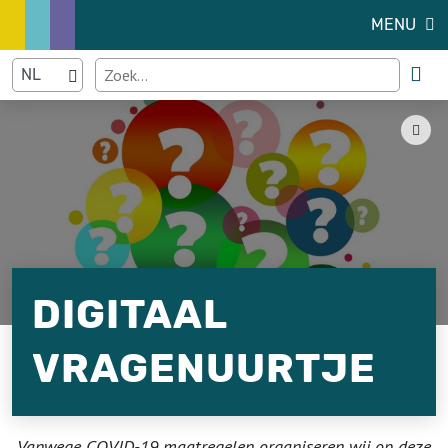
MENU
DIGITAAL
VRAGENUURTJE
Vanwege COVID-19 maatregelen organiseren wij op deze