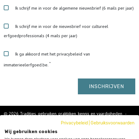
Ik schrijf me in voor de algemene nieuwsbrief (6 mails per jaar)
Ik schrijf me in voor de nieuwsbrief voor cultureel
erfgoedprofessionals (4 mails per jaar)
Ik ga akkoord met het privacybeleid van
immaterieelerfgoed.be.
© 2026 Tradities, gebruiken, praktijken, kennis en vaardigheden
-
Cookies wijzigen
-
Privacybeleid
|
Gebruiksvoorwaarden
Colofon
Wij gebruiken cookies
Gebruikersvoorwaarden