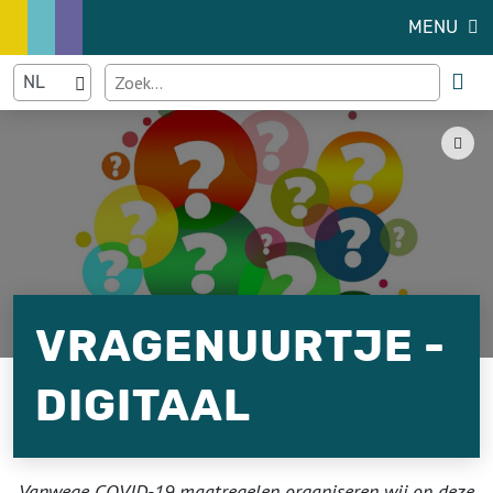
MENU
VRAGENUURTJE -
DIGITAAL
Vanwege COVID-19 maatregelen organiseren wij op deze