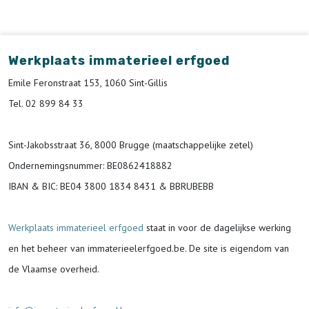
Werkplaats immaterieel erfgoed
Emile Feronstraat 153, 1060 Sint-Gillis
Tel. 02 899 84 33
Sint-Jakobsstraat 36, 8000 Brugge (maatschappelijke zetel)
Ondernemingsnummer
: BE0862418882
IBAN & BIC:
BE04 3800 1834 8431 & BBRUBEBB
Werkplaats immaterieel erfgoed
staat in voor de
dagelijkse werking
en het beheer van immaterieelerfgoed.be.
De site is eigendom van
de Vlaamse overheid.