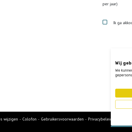
per jaar)
Ik ga akko
Wij geb
We kunnen
gepersona
s wijzigen
-
Colofon
Gebruikersvoorwaarden
Privacybeleid
Cookies