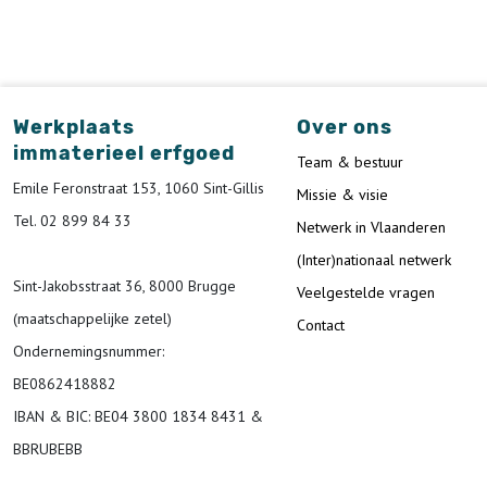
Werkplaats
Over ons
immaterieel erfgoed
Team & bestuur
Emile Feronstraat 153, 1060 Sint-Gillis
Missie & visie
Tel. 02 899 84 33
Netwerk in Vlaanderen
(Inter)nationaal netwerk
Sint-Jakobsstraat 36, 8000 Brugge
Veelgestelde vragen
(maatschappelijke zetel)
Contact
Ondernemingsnummer
:
BE0862418882
IBAN & BIC:
BE04 3800 1834 8431 &
BBRUBEBB