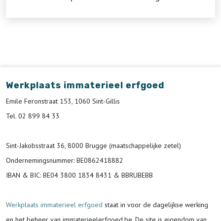
Werkplaats immaterieel erfgoed
Emile Feronstraat 153, 1060 Sint-Gillis
Tel. 02 899 84 33
Sint-Jakobsstraat 36, 8000 Brugge (maatschappelijke zetel)
Ondernemingsnummer
: BE0862418882
IBAN & BIC:
BE04 3800 1834 8431 & BBRUBEBB
Werkplaats immaterieel erfgoed
staat in voor de
dagelijkse werking
en het beheer van immaterieelerfgoed.be.
De site is eigendom van