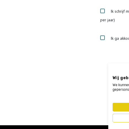
Ik schrijf 
per jaar)
Ik ga akko
Wij geb
We kunnen
gepersona