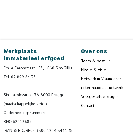
Werkplaats
Over ons
immaterieel erfgoed
Team & bestuur
Emile Feronstraat 153, 1060 Sint-Gillis
Missie & visie
Tel. 02 899 84 33
Netwerk in Vlaanderen
(Inter)nationaal netwerk
Sint-Jakobsstraat 36, 8000 Brugge
Veelgestelde vragen
(maatschappelijke zetel)
Contact
Ondernemingsnummer
:
BE0862418882
IBAN & BIC:
BE04 3800 1834 8431 &