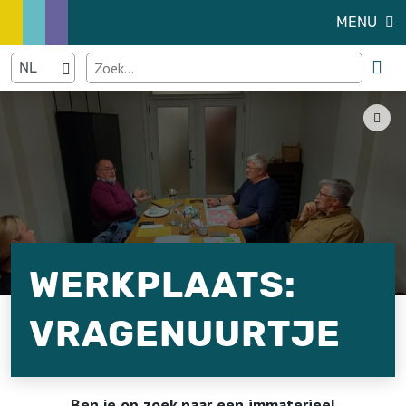
MENU
WERKPLAATS:
VRAGENUURTJE
Ben je op zoek naar een immaterieel