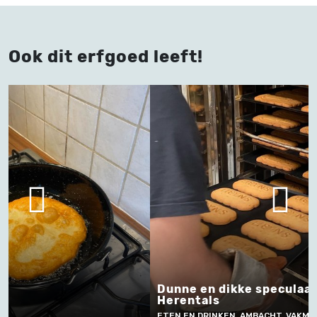
Ook dit erfgoed leeft!
Dunne en dikke speculaas maken in
Herentals
Frette
ETEN EN DRINKEN, AMBACHT, VAKMANSCHAP EN
NATUUR E