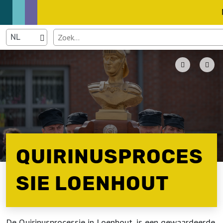
QUIRINUSPROCES
SIE LOENHOUT
De Quirinusprocessie in Loenhout, is een gewaardeerde