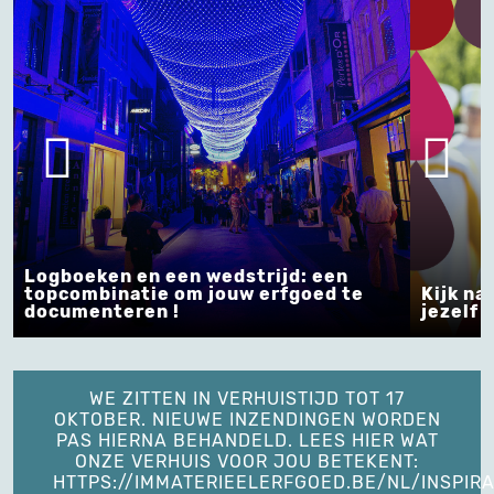
Logboeken en een wedstrijd: een
topcombinatie om jouw erfgoed te
Kijk na
documenteren !
jezelf !
WE ZITTEN IN VERHUISTIJD TOT 17
OKTOBER. NIEUWE INZENDINGEN WORDEN
PAS HIERNA BEHANDELD. LEES HIER WAT
ONZE VERHUIS VOOR JOU BETEKENT:
HTTPS://IMMATERIEELERFGOED.BE/NL/INSPIRA