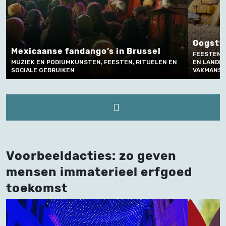
Oogstfeesten Avelgem
De j
FEESTEN, RITUELEN EN SOCIALE GEBRUIKEN, NATUUR
194
 EN
EN LANDBOUW, ETEN EN DRINKEN, AMBACHT,
VAKMANSCHAP EN TECHNIEK
FEES
Voorbeeldacties: zo geven
mensen immaterieel erfgoed
toekomst