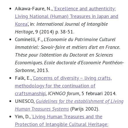
Aikawa-Faure, N.,
‘Excellence and authenticity:
Living National (Human) Treasures in Japan and
Korea
’, in:
International Journal of Intangible
Heritage
, 9 (2014) p. 38-51.
Cominelli, F.,
L’Economie du Patrimoine Culturel
Immatériel: Savoir-faire et métiers d’art en France.
Thèse pour l’obtention du Doctorat en Sciences
Economiques. Ecole doctorale d’Economie Panthéon-
Sorbonne
, 2013.
Falk, E.,
‘Concerns of diversity – living crafts,
methodology for the continuation of
craftsmanship’
,
ICHNGO forum
, 5 februari 2014.
UNESCO,
Guidelines for the establishment of Living
Human Treasures Systems
(Parijs 2002).
Yim, D.,
‘Living Human Treasures and the
Protection of Intangible Cultural Heritage: