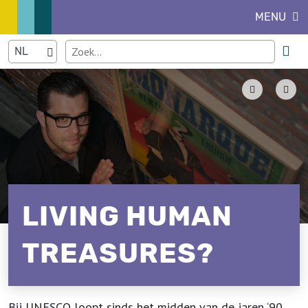
MENU
LIVING HUMAN
TREASURES?
Bij UNESCO loopt sinds het midden van de jaren ‘90