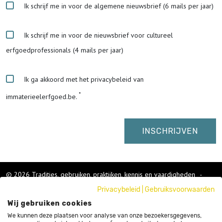
Ik schrijf me in voor de algemene nieuwsbrief (6 mails per jaar)
Ik schrijf me in voor de nieuwsbrief voor cultureel
erfgoedprofessionals (4 mails per jaar)
Ik ga akkoord met het privacybeleid van
immaterieelerfgoed.be.
© 2026 Tradities, gebruiken, praktijken, kennis en vaardigheden
-
Cookies wijzigen
-
Privacybeleid
|
Gebruiksvoorwaarden
Colofon
Wij gebruiken cookies
Gebruikersvoorwaarden
Privacybeleid
We kunnen deze plaatsen voor analyse van onze bezoekersgegevens,