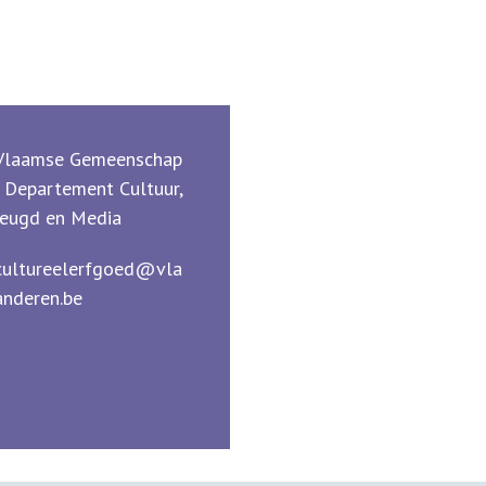
Vlaamse Gemeenschap
- Departement Cultuur,
Jeugd en Media
cultureelerfgoed@vla
anderen.be