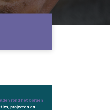
elden rond het borgen
ties, projecten en