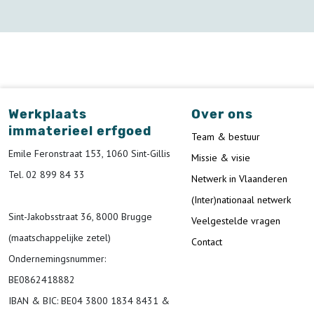
Werkplaats
Over ons
immaterieel erfgoed
Team & bestuur
Emile Feronstraat 153, 1060 Sint-Gillis
Missie & visie
Tel. 02 899 84 33
Netwerk in Vlaanderen
(Inter)nationaal netwerk
Sint-Jakobsstraat 36, 8000 Brugge
Veelgestelde vragen
(maatschappelijke zetel)
Contact
Ondernemingsnummer
:
BE0862418882
IBAN & BIC:
BE04 3800 1834 8431 &