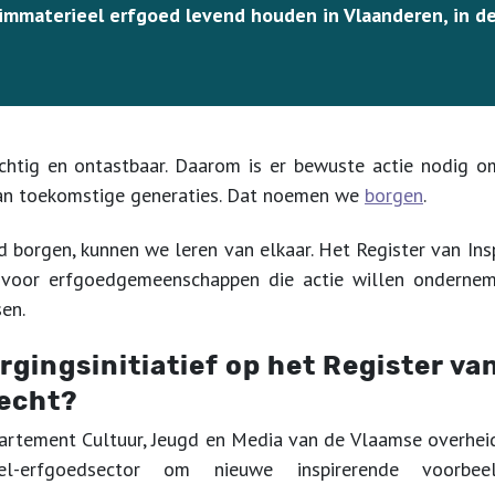
immaterieel erfgoed levend houden in Vlaanderen, in de 
chtig en ontastbaar. Daarom is er bewuste actie nodig o
an toekomstige generaties. Dat noemen we
borgen
.
 borgen, kunnen we leren van elkaar. Het Register van Ins
n voor erfgoedgemeenschappen die actie willen onderne
sen.
gingsinitiatief op het Register va
recht?
partement Cultuur, Jeugd en Media van de Vlaamse overhei
el-erfgoedsector om nieuwe inspirerende voorbe