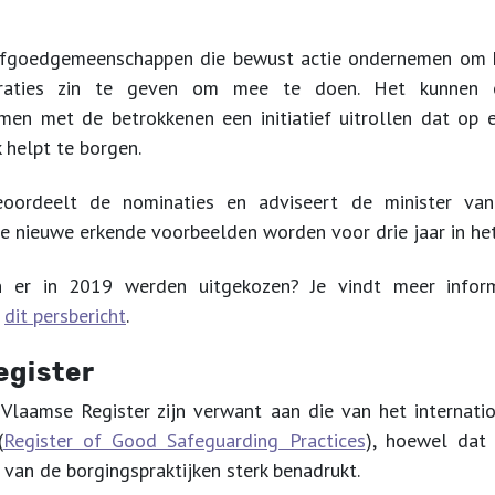
erfgoedgemeenschappen die bewust actie ondernemen om h
raties zin te geven om mee te doen. Het kunnen o
men met de betrokkenen een initiatief uitrollen dat op 
 helpt te borgen.
oordeelt de nominaties en adviseert de minister va
De nieuwe erkende voorbeelden worden voor drie jaar in h
n er in 2019 werden uitgekozen? Je vindt meer infor
n
dit persbericht
.
egister
 Vlaamse Register zijn verwant aan die van het internat
(
Register of Good Safeguarding Practices
), hoewel dat 
 van de borgingspraktijken sterk benadrukt.