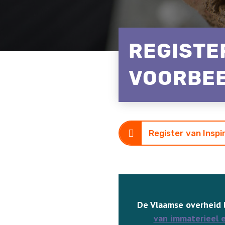
REGISTE
VOORBE
Register van Insp
De Vlaamse overheid 
van immaterieel 