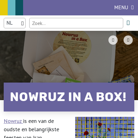
MENU
NOWRUZ IN A BOX!
Nowruz
is een van de
oudste en belangrijkste
feesten van Iran,