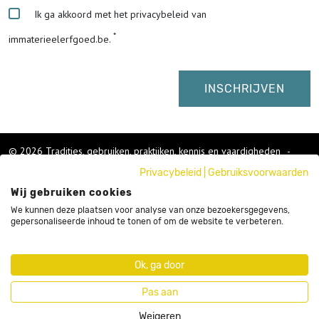
Ik ga akkoord met het privacybeleid van
immaterieelerfgoed.be.
© 2026 Tradities, gebruiken, praktijken, kennis en vaardigheden
-
Cookies wijzigen
-
Privacybeleid
|
Gebruiksvoorwaarden
Colofon
Wij gebruiken cookies
Gebruikersvoorwaarden
Privacybeleid
We kunnen deze plaatsen voor analyse van onze bezoekersgegevens,
gepersonaliseerde inhoud te tonen of om de website te verbeteren.
Cookies
Nieuwsbrief
Sitemap
Ok, ga door
Webdesign by Code d'Or
Pas aan
Weigeren