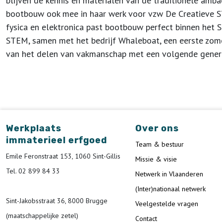
blijven de kennis en materialen van de traditionele am
bootbouw ook mee in haar werk voor vzw De Creatieve ST
fysica en elektronica past bootbouw perfect binnen het 
STEM, samen met het bedrijf Whaleboat, een eerste zo
van het delen van vakmanschap met een volgende genera
Werkplaats
Over ons
immaterieel erfgoed
Team & bestuur
Emile Feronstraat 153, 1060 Sint-Gillis
Missie & visie
Tel. 02 899 84 33
Netwerk in Vlaanderen
(Inter)nationaal netwerk
Sint-Jakobsstraat 36, 8000 Brugge
Veelgestelde vragen
(maatschappelijke zetel)
Contact