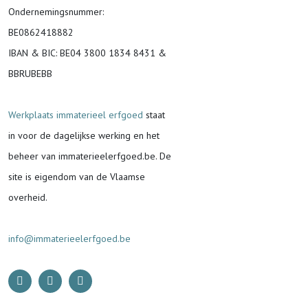
Ondernemingsnummer
:
BE0862418882
IBAN & BIC:
BE04 3800 1834 8431 &
BBRUBEBB
Werkplaats immaterieel erfgoed
staat
in voor de
dagelijkse werking en het
beheer van immaterieelerfgoed.be.
De
site is eigendom van de Vlaamse
overheid.
info@immaterieelerfgoed.be