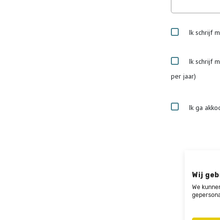
Ik schrijf 
Ik schrijf 
per jaar)
Ik ga akko
Wij geb
We kunnen
gepersona