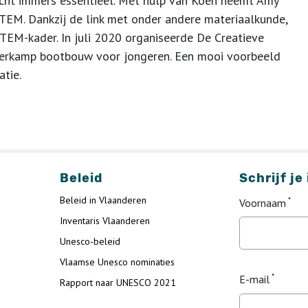
bacht immers essentieel. Met hulp van Koen neemt Amy
EM. Dankzij de link met onder andere materiaalkunde,
STEM-kader. In juli 2020 organiseerde De Creatieve
merkamp bootbouw voor jongeren. Een mooi voorbeeld
tie.
Beleid
Schrijf je
Beleid in Vlaanderen
Voornaam
Inventaris Vlaanderen
Unesco-beleid
Vlaamse Unesco nominaties
E-mail
Rapport naar UNESCO 2021