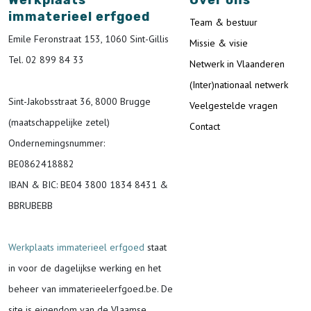
Werkplaats
Over ons
immaterieel erfgoed
Team & bestuur
Emile Feronstraat 153, 1060 Sint-Gillis
Missie & visie
Tel. 02 899 84 33
Netwerk in Vlaanderen
(Inter)nationaal netwerk
Sint-Jakobsstraat 36, 8000 Brugge
Veelgestelde vragen
(maatschappelijke zetel)
Contact
Ondernemingsnummer
:
BE0862418882
IBAN & BIC:
BE04 3800 1834 8431 &
BBRUBEBB
Werkplaats immaterieel erfgoed
staat
in voor de
dagelijkse werking en het
beheer van immaterieelerfgoed.be.
De
site is eigendom van de Vlaamse