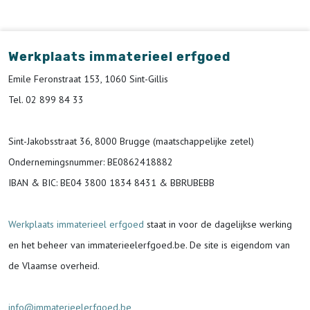
Werkplaats immaterieel erfgoed
Emile Feronstraat 153, 1060 Sint-Gillis
Tel. 02 899 84 33
Sint-Jakobsstraat 36, 8000 Brugge (maatschappelijke zetel)
Ondernemingsnummer
: BE0862418882
IBAN & BIC:
BE04 3800 1834 8431 & BBRUBEBB
Werkplaats immaterieel erfgoed
staat in voor de
dagelijkse werking
en het beheer van immaterieelerfgoed.be.
De site is eigendom van
de Vlaamse overheid.
info@immaterieelerfgoed.be