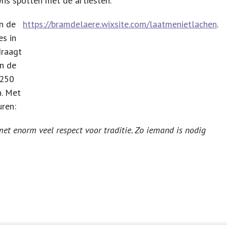
owns spotten met de artiesten.
n de
https://bramdelaere.wixsite.com/laatmenietlachen
.
es in
draagt
n de
 250
n. Met
uren:
met enorm veel respect voor traditie. Zo iemand is nodig