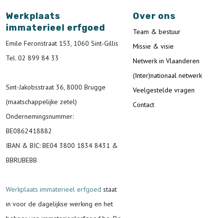
Werkplaats
Over ons
immaterieel erfgoed
Team & bestuur
Emile Feronstraat 153, 1060 Sint-Gillis
Missie & visie
Tel. 02 899 84 33
Netwerk in Vlaanderen
(Inter)nationaal netwerk
Sint-Jakobsstraat 36, 8000 Brugge
Veelgestelde vragen
(maatschappelijke zetel)
Contact
Ondernemingsnummer
:
BE0862418882
IBAN & BIC:
BE04 3800 1834 8431 &
BBRUBEBB
Werkplaats immaterieel erfgoed
staat
in voor de
dagelijkse werking en het