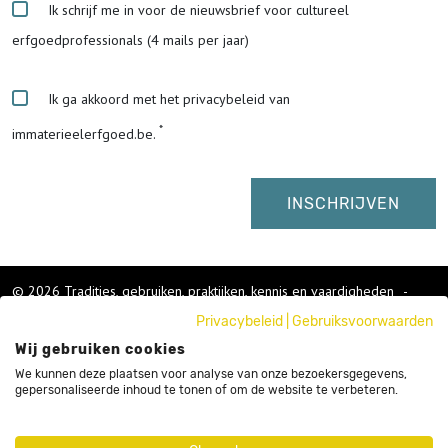
Ik schrijf me in voor de nieuwsbrief voor cultureel
erfgoedprofessionals (4 mails per jaar)
Ik ga akkoord met het privacybeleid van
immaterieelerfgoed.be.
© 2026 Tradities, gebruiken, praktijken, kennis en vaardigheden
-
Cookies wijzigen
-
Privacybeleid
|
Gebruiksvoorwaarden
Colofon
Wij gebruiken cookies
Gebruikersvoorwaarden
Privacybeleid
We kunnen deze plaatsen voor analyse van onze bezoekersgegevens,
gepersonaliseerde inhoud te tonen of om de website te verbeteren.
Cookies
Nieuwsbrief
Sitemap