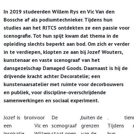
In 2019 studeerden Willem Rys en Vic Van den
Bossche af als podiumtechnieker. Tijdens hun
studies aan het RITCS ontdekten ze een passie voor
scenografie. Tot hun spijt kwam dat thema in de
opleiding slechts beperkt aan bod. Om zich er verder
in te verdiepen, klopten ze aan bij Jozef Wouters,
kunstenaar en vaste scenograaf van het
dansgezelschap Damaged Goods. Daarnaast is hij de
drijvende kracht achter Decoratelie; een
kunstenaarsatelier met ruimte voor decorbouwers
en publiek, voor discipline-overschrijdende
samenwerkingen en sociaal experiment.
Jozef is
bron
voor
De
,
buiten de
.
tien
een
Vic en
scenograaf
grenzen
Tijdens
inspiratie
Willem.
staat open
van de
hun