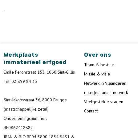
.
Werkplaats
Over ons
immaterieel erfgoed
Team & bestuur
Emile Feronstraat 153, 1060 Sint-Gillis
Missie & visie
Tel. 02 899 84 33
Netwerk in Vlaanderen
(Inter)nationaal netwerk
Sint-Jakobsstraat 36, 8000 Brugge
Veelgestelde vragen
(maatschappelijke zetel)
Contact
Ondernemingsnummer
:
BE0862418882
IBAN & BIC:
BE04 3800 1834 8431 &