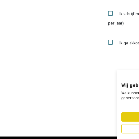
Ik schrijf 
per jaar)
Ik ga akko
Wij geb
We kunnen
gepersona