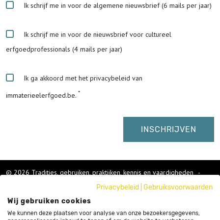
Ik schrijf me in voor de algemene nieuwsbrief (6 mails per jaar)
Ik schrijf me in voor de nieuwsbrief voor cultureel
erfgoedprofessionals (4 mails per jaar)
Ik ga akkoord met het privacybeleid van
immaterieelerfgoed.be.
© 2026 Tradities, gebruiken, praktijken, kennis en vaardigheden
-
Cookies wijzigen
-
Privacybeleid
|
Gebruiksvoorwaarden
Colofon
Wij gebruiken cookies
Gebruikersvoorwaarden
Privacybeleid
We kunnen deze plaatsen voor analyse van onze bezoekersgegevens,