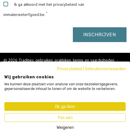
Ik ga akkoord met het privacybeleid van
immaterieelerfgoed.be.
© 2026 Tradities, gebruiken, praktijken, kennis en vaardigheden
-
Cookies wijzigen
-
Privacybeleid
|
Gebruiksvoorwaarden
Colofon
Wij gebruiken cookies
Gebruikersvoorwaarden
Privacybeleid
We kunnen deze plaatsen voor analyse van onze bezoekersgegevens,
gepersonaliseerde inhoud te tonen of om de website te verbeteren.
Cookies
Nieuwsbrief
Sitemap
Ok, ga door
Webdesign by Code d'Or
Pas aan
Weigeren