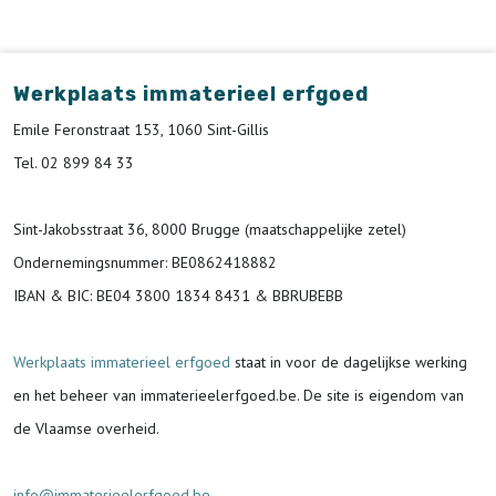
Werkplaats immaterieel erfgoed
Emile Feronstraat 153, 1060 Sint-Gillis
Tel. 02 899 84 33
Sint-Jakobsstraat 36, 8000 Brugge (maatschappelijke zetel)
Ondernemingsnummer
: BE0862418882
IBAN & BIC:
BE04 3800 1834 8431 & BBRUBEBB
Werkplaats immaterieel erfgoed
staat in voor de
dagelijkse werking
en het beheer van immaterieelerfgoed.be.
De site is eigendom van
de Vlaamse overheid.
info@immaterieelerfgoed.be