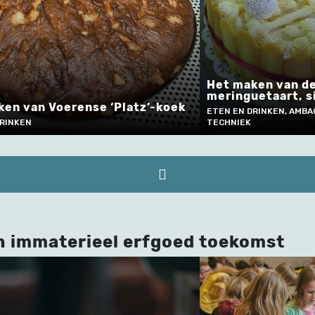
Het maken van d
meringuetaart, s
en van Voerense ‘Platz’-koek
ETEN EN DRINKEN, AMBA
DRINKEN
TECHNIEK
n immaterieel erfgoed toekomst