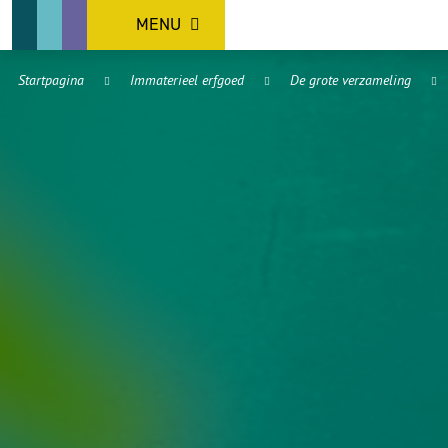
MENU
Startpagina
Immaterieel erfgoed
De grote verzameling