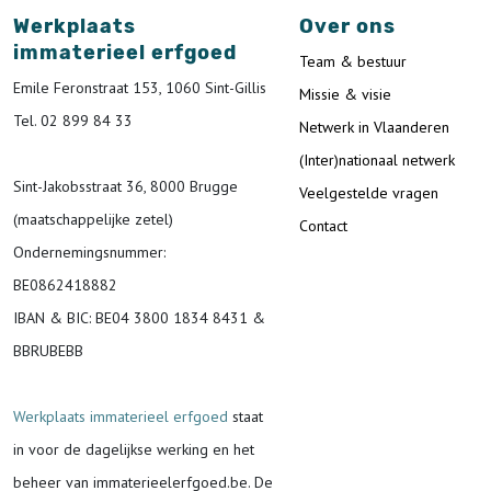
Werkplaats
Over ons
immaterieel erfgoed
Team & bestuur
Emile Feronstraat 153, 1060 Sint-Gillis
Missie & visie
Tel. 02 899 84 33
Netwerk in Vlaanderen
(Inter)nationaal netwerk
Sint-Jakobsstraat 36, 8000 Brugge
Veelgestelde vragen
(maatschappelijke zetel)
Contact
Ondernemingsnummer
:
BE0862418882
IBAN & BIC:
BE04 3800 1834 8431 &
BBRUBEBB
Werkplaats immaterieel erfgoed
staat
in voor de
dagelijkse werking en het
beheer van immaterieelerfgoed.be.
De