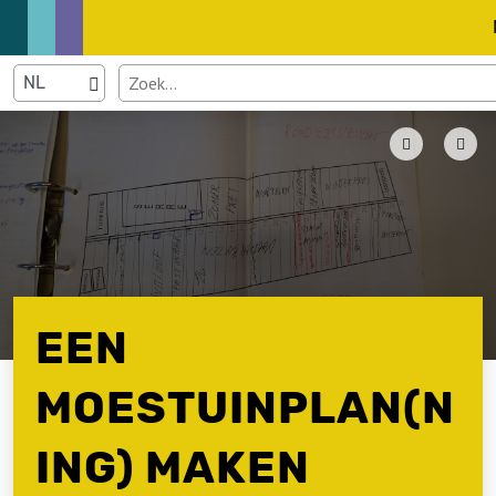
EEN
MOESTUINPLAN(N
ING) MAKEN