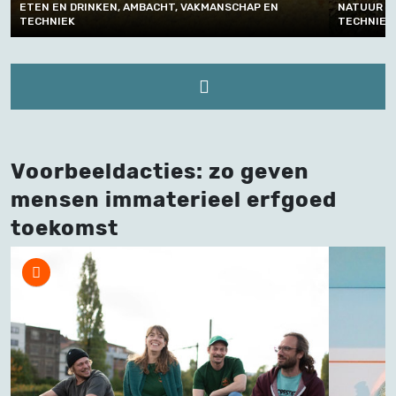
ETEN EN DRINKEN, AMBACHT, VAKMANSCHAP EN
NATUUR E
TECHNIEK
TECHNIEK
Voorbeeldacties: zo geven
mensen immaterieel erfgoed
toekomst