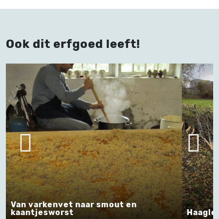
Ook dit erfgoed leeft!
Van varkenvet naar smout en
kaantjesworst
Haagle