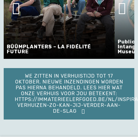
Publica
BÛÛMPLANTERS – LA FIDÉLITÉ
Intangi
FUTURE
Museum
WE ZITTEN IN VERHUISTIJD TOT 17
OKTOBER. NIEUWE INZENDINGEN WORDEN
PAS HIERNA BEHANDELD. LEES HIER WAT
ONZE VERHUIS VOOR JOU BETEKENT:
HTTPS://IMMATERIEELERFGOED.BE/NL/INSPIRA
VERHUIZEN-ZO-KAN-JIJ-VERDER-AAN-
DE-SLAG