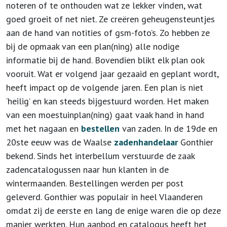
noteren of te onthouden wat ze lekker vinden, wat
goed groeit of net niet. Ze creëren geheugensteuntjes
aan de hand van notities of gsm-foto’s. Zo hebben ze
bij de opmaak van een plan(ning) alle nodige
informatie bij de hand. Bovendien blikt elk plan ook
vooruit. Wat er volgend jaar gezaaid en geplant wordt,
heeft impact op de volgende jaren. Een plan is niet
‘heilig’ en kan steeds bijgestuurd worden. Het maken
van een moestuinplan(ning) gaat vaak hand in hand
met het nagaan en
bestellen
van zaden. In de 19
de
en
20
ste
eeuw was de Waalse
zadenhandelaar
Gonthier
bekend. Sinds het interbellum verstuurde de zaak
zadencatalogussen naar hun klanten in de
wintermaanden. Bestellingen werden per post
geleverd. Gonthier was populair in heel Vlaanderen
omdat zij de eerste en lang de enige waren die op deze
manier werkten. Hun aanbod en catalogus heeft het