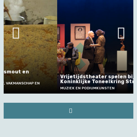
De ludi
Vrijetijdstheater spelen bij
Dende
Koninklijke Toneelkring Streven
VERTELLEN
MUZIEK EN PODIUMKUNSTEN
SOCIALE 