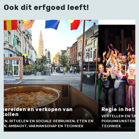
Ook dit erfgoed leeft!
Regie in het vrijetijdstheater
VERTELLEN EN TAALGEBRUIK , MUZIEK EN
Zandst
N
PODIUMKUNSTEN, AMBACHT, VAKMANSCHAP EN
TECHNIEK
AMBACHT