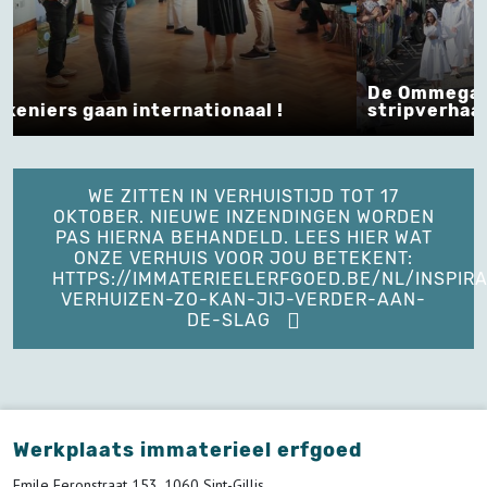
De Ommegang van de Hegge in een
Leesli
stripverhaal
werkin
WE ZITTEN IN VERHUISTIJD TOT 17
OKTOBER. NIEUWE INZENDINGEN WORDEN
PAS HIERNA BEHANDELD. LEES HIER WAT
ONZE VERHUIS VOOR JOU BETEKENT:
HTTPS://IMMATERIEELERFGOED.BE/NL/INSPIRA
VERHUIZEN-ZO-KAN-JIJ-VERDER-AAN-
DE-SLAG
Werkplaats immaterieel erfgoed
Emile Feronstraat 153, 1060 Sint-Gillis