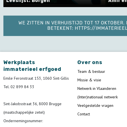
Leeslijst: Borgen
Amir en
WE ZITTEN IN VERHUISTIJD TOT 17 OKTOBER
BETEKENT: HTTPS://IMMATERIE
Werkplaats
Over ons
immaterieel erfgoed
Team & bestuur
Emile Feronstraat 153, 1060 Sint-Gillis
Missie & visie
Tel. 02 899 84 33
Netwerk in Vlaanderen
(Inter)nationaal netwerk
Sint-Jakobsstraat 36, 8000 Brugge
Veelgestelde vragen
(maatschappelijke zetel)
Contact
Ondernemingsnummer
: