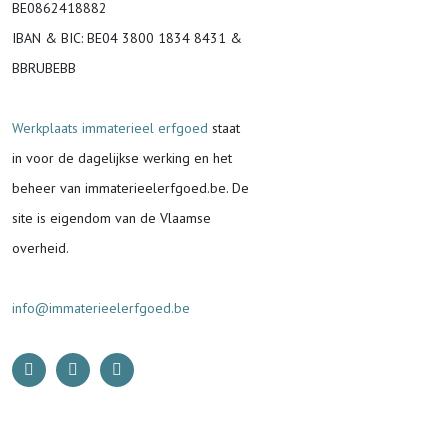
BE0862418882
IBAN & BIC:
BE04 3800 1834 8431 &
BBRUBEBB
Werkplaats immaterieel erfgoed
staat
in voor de
dagelijkse werking en het
beheer van immaterieelerfgoed.be.
De
site is eigendom van de Vlaamse
overheid.
info@immaterieelerfgoed.be