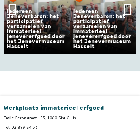
Iedereen
Iedereen
Jeneverbaron: het
Jeneverbaron: het
participatief
participatief
verzamelen van
verzamelen van
immaterieel
immaterieel
jenevererfgoed door
jenevererfgoed door
het Jenevermuseum
het Jenevermuseum
Hasselt
Hasselt
Werkplaats immaterieel erfgoed
Emile Feronstraat 153, 1060 Sint-Gillis
Tel. 02 899 84 33