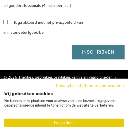
erfgoedprofessionals (4 mails per jaar)
Ik ga akkoord met het privacybeleid van
immaterieelerfgoed.be.
© 2026 Tradities, gebruiken, praktijken, kennis en vaardigheden
-
Cookies wijzigen
-
Privacybeleid
|
Gebruiksvoorwaarden
Colofon
Wij gebruiken cookies
Gebruikersvoorwaarden
Privacybeleid
We kunnen deze plaatsen voor analyse van onze bezoekersgegevens,
gepersonaliseerde inhoud te tonen of om de website te verbeteren.
Cookies
Nieuwsbrief
Sitemap
Ok, ga door
Webdesign by Code d'Or