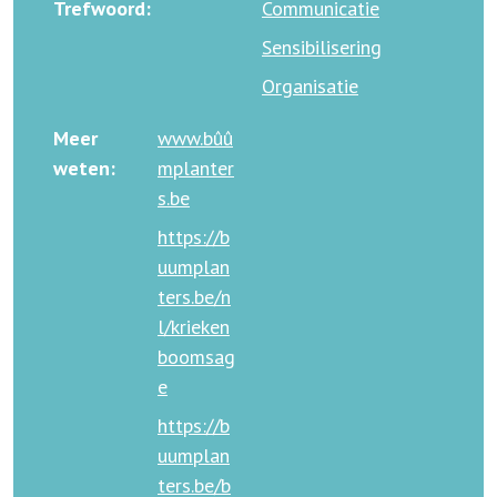
Trefwoord:
Communicatie
Sensibilisering
Organisatie
Meer
www.bûû
weten:
mplanter
s.be
https://b
uumplan
ters.be/n
l/krieken
boomsag
e
https://b
uumplan
ters.be/b