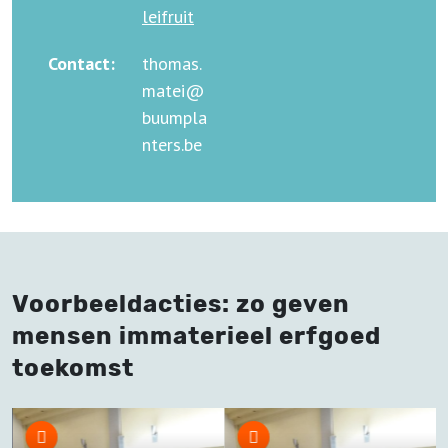
leifruit
Contact:
thomas.
matei@
buumpla
nters.be
Voorbeeldacties: zo geven
mensen immaterieel erfgoed
toekomst