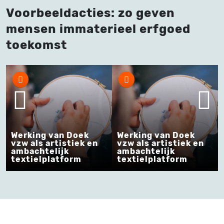
Voorbeeldacties: zo geven
mensen immaterieel erfgoed
toekomst
I
J
p
v
Werking van Doek
Werking van Doek
i
vzw als artistiek en
vzw als artistiek en
j
ambachtelijk
ambachtelijk
h
textielplatform
textielplatform
H