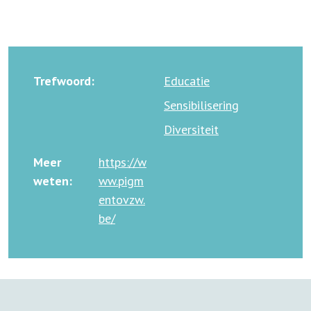
Trefwoord:
Educatie
Sensibilisering
Diversiteit
Meer
https://w
weten:
ww.pigm
entovzw.
be/