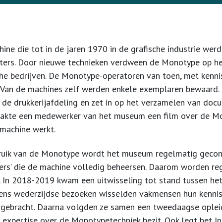
ne die tot in de jaren 1970 in de grafische industrie werd
etters. Door nieuwe technieken verdween de Monotype op h
sche bedrijven. De Monotype-operatoren van toen, met kennis
 Van de machines zelf werden enkele exemplaren bewaard.
e drukkerijafdeling en zet in op het verzamelen van docu
akte een medewerker van het museum een film over de Mono
 machine werkt.
ruik van de Monotype wordt het museum regelmatig gecon
gers’ die de machine volledig beheersen. Daarom worden r
. In 2018-2019 kwam een uitwisseling tot stand tussen he
jdens wederzijdse bezoeken wisselden vakmensen hun kennis
 gebracht. Daarna volgden ze samen een tweedaagse opleid
el expertise over de Monotypetechniek bezit. Ook legt het 