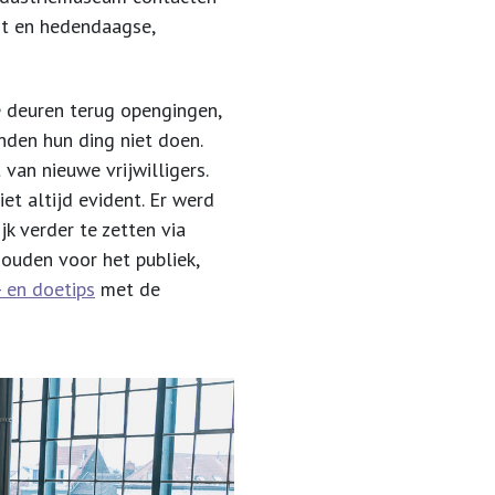
ht en hedendaagse,
 deuren terug opengingen,
nden hun ding niet doen.
van nieuwe vrijwilligers.
et altijd evident. Er werd
k verder te zetten via
houden voor het publiek,
k- en doetips
met de