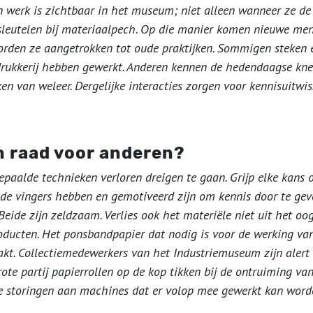
n werk is zichtbaar in het museum; niet alleen wanneer ze d
leutelen bij materiaalpech. Op die manier komen nieuwe men
orden ze aangetrokken tot oude praktijken. Sommigen steken 
f drukkerij hebben gewerkt. Anderen kennen de hedendaagse kne
en van weleer. Dergelijke interacties zorgen voor kennisuitwis
n raad voor anderen?
bepaalde technieken verloren dreigen te gaan. Grijp elke kans 
de vingers hebben en gemotiveerd zijn om kennis door te ge
 Beide zijn zeldzaam. Verlies ook het materiële niet uit het oog
roducten. Het ponsbandpapier dat nodig is voor de werking v
kt. Collectiemedewerkers van het Industriemuseum zijn alert vo
te partij papierrollen op de kop tikken bij de ontruiming van
e storingen aan machines dat er volop mee gewerkt kan worde