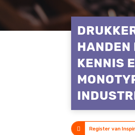
DRUKKER
HANDEN 
KENNIS 
MONOTYP
INDUSTR
Register van Insp