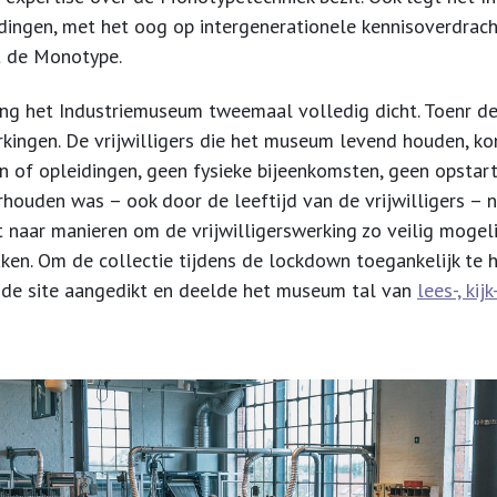
idingen, met het oog op intergenerationele kennisoverdrac
t de Monotype.
g het Industriemuseum tweemaal volledig dicht. Toenr de
kingen. De vrijwilligers die het museum levend houden, ko
n of opleidingen, geen fysieke bijeenkomsten, geen opstart 
houden was – ook door de leeftijd van de vrijwilligers – ni
naar manieren om de vrijwilligerswerking zo veilig mogelij
aken. Om de collectie tijdens de lockdown toegankelijk te 
 de site aangedikt en deelde het museum tal van
lees-, kij