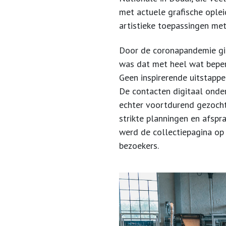
met actuele grafische ople
artistieke toepassingen me
Door de coronapandemie gin
was dat met heel wat beper
Geen inspirerende uitstappe
De contacten digitaal onder
echter voortdurend gezocht 
strikte planningen en afspr
werd de collectiepagina op
bezoekers.