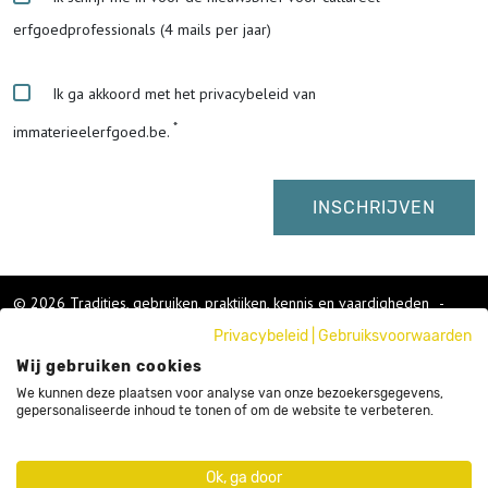
erfgoedprofessionals (4 mails per jaar)
Ik ga akkoord met het privacybeleid van
immaterieelerfgoed.be.
© 2026 Tradities, gebruiken, praktijken, kennis en vaardigheden
-
Cookies wijzigen
-
Privacybeleid
|
Gebruiksvoorwaarden
Colofon
Wij gebruiken cookies
Gebruikersvoorwaarden
Privacybeleid
We kunnen deze plaatsen voor analyse van onze bezoekersgegevens,
gepersonaliseerde inhoud te tonen of om de website te verbeteren.
Cookies
Nieuwsbrief
Sitemap
Ok, ga door
Webdesign by Code d'Or