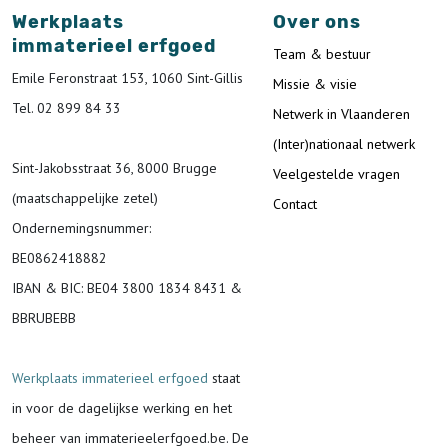
Werkplaats
Over ons
immaterieel erfgoed
Team & bestuur
Emile Feronstraat 153, 1060 Sint-Gillis
Missie & visie
Tel. 02 899 84 33
Netwerk in Vlaanderen
(Inter)nationaal netwerk
Sint-Jakobsstraat 36, 8000 Brugge
Veelgestelde vragen
(maatschappelijke zetel)
Contact
Ondernemingsnummer
:
BE0862418882
IBAN & BIC:
BE04 3800 1834 8431 &
BBRUBEBB
Werkplaats immaterieel erfgoed
staat
in voor de
dagelijkse werking en het
beheer van immaterieelerfgoed.be.
De