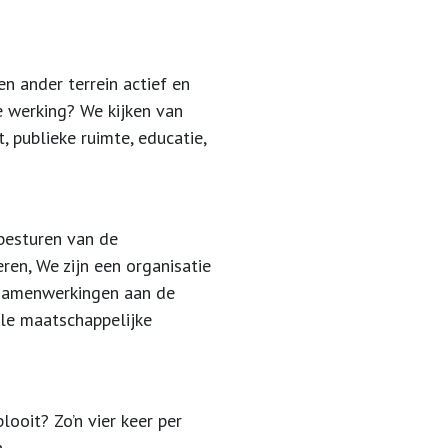
en ander terrein actief en
e werking?
We kijken van
t, publieke ruimte, educatie,
besturen van de
ren, We zijn een organisatie
n samenwerkingen aan de
le maatschappelijke
ooit? Zo’n vier keer per
.