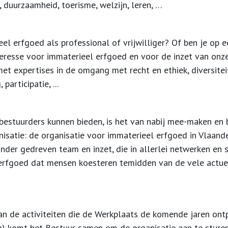
, duurzaamheid, toerisme, welzijn, leren, …
eel erfgoed als professional of vrijwilliger? Of ben je op e
teresse voor immaterieel erfgoed en voor de inzet van onz
 met expertises in de omgang met
recht en ethiek, diversitei
participatie, ...
bestuurders kunnen bieden, is het
van nabij mee-maken en 
nisatie
: de organisatie voor immaterieel erfgoed in Vlaande
zonder gedreven team en inzet,
die in allerlei netwerken e
erfgoed dat mensen koesteren temidden van de vele actue
an de activiteiten die de Werkplaats de komende jaren ontpl
on) komt het Bestuur samen om de organisatie aan te sturen