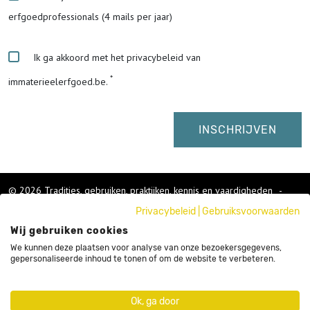
erfgoedprofessionals (4 mails per jaar)
Ik ga akkoord met het privacybeleid van
immaterieelerfgoed.be.
© 2026 Tradities, gebruiken, praktijken, kennis en vaardigheden
-
Cookies wijzigen
-
Privacybeleid
|
Gebruiksvoorwaarden
Colofon
Wij gebruiken cookies
Gebruikersvoorwaarden
Privacybeleid
We kunnen deze plaatsen voor analyse van onze bezoekersgegevens,
gepersonaliseerde inhoud te tonen of om de website te verbeteren.
Cookies
Nieuwsbrief
Sitemap
Ok, ga door
Webdesign by Code d'Or