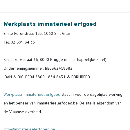
Werkplaats immaterieel erfgoed
Emile Feronstraat 153, 1060 Sint-Gillis
Tel. 02 899 84 33
Sint-Jakobsstraat 36, 8000 Brugge (maatschappelijke zetel)
Ondernemingsnummer
: BE0862418882
IBAN & BIC:
BE04 3800 1834 8431 & BBRUBEBB
Werkplaats immaterieel erfgoed
staat in voor de
dagelijkse werking
en het beheer van immaterieelerfgoed.be.
De site is eigendom van
de Vlaamse overheid.
info@immaterieelerfgoed.be