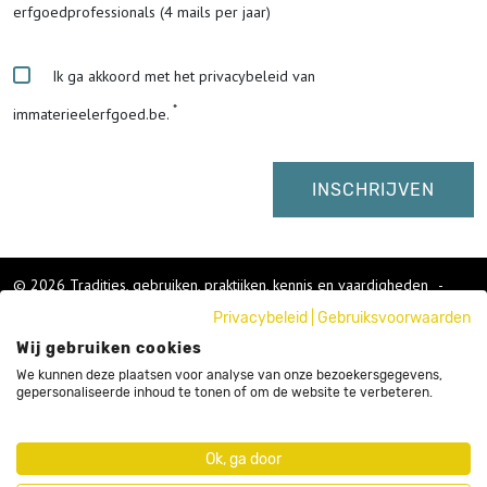
erfgoedprofessionals (4 mails per jaar)
Ik ga akkoord met het privacybeleid van
immaterieelerfgoed.be.
© 2026 Tradities, gebruiken, praktijken, kennis en vaardigheden
-
Cookies wijzigen
-
Privacybeleid
|
Gebruiksvoorwaarden
Colofon
Wij gebruiken cookies
Gebruikersvoorwaarden
Privacybeleid
We kunnen deze plaatsen voor analyse van onze bezoekersgegevens,
gepersonaliseerde inhoud te tonen of om de website te verbeteren.
Cookies
Nieuwsbrief
Sitemap
Ok, ga door
Webdesign by Code d'Or