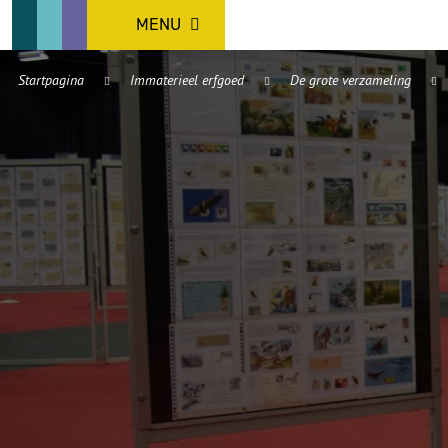
MENU
Startpagina
Immaterieel erfgoed
De grote verzameling