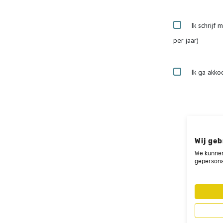
Ik schrijf 
per jaar)
Ik ga akko
Wij geb
We kunnen
gepersona