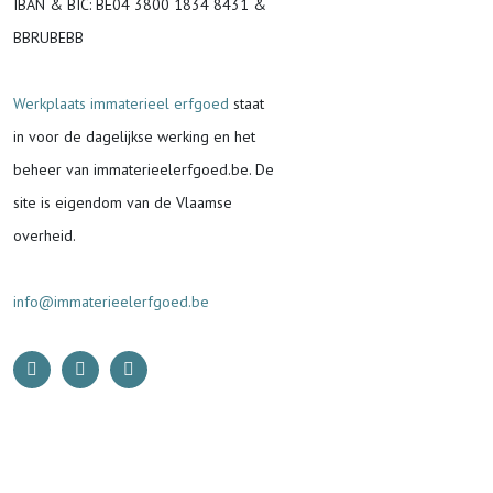
IBAN & BIC:
BE04 3800 1834 8431 &
BBRUBEBB
Werkplaats immaterieel erfgoed
staat
in voor de
dagelijkse werking en het
beheer van immaterieelerfgoed.be.
De
site is eigendom van de Vlaamse
overheid.
info@immaterieelerfgoed.be