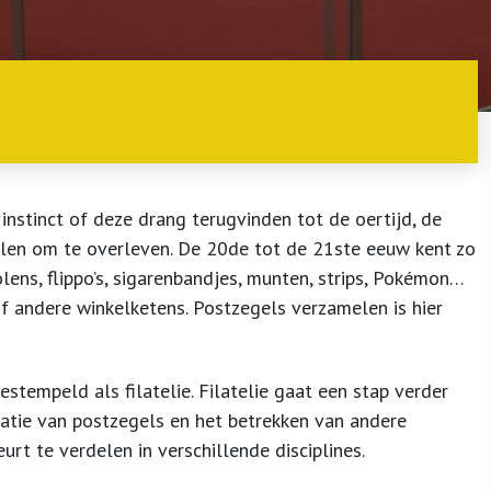
 instinct of deze drang terugvinden tot de oertijd, de
len om te overleven. De 20de tot de 21ste eeuw kent zo
olens, flippo’s, sigarenbandjes, munten, strips, Pokémon…
of andere winkelketens. Postzegels verzamelen is hier
tempeld als filatelie. Filatelie gaat een stap verder
satie van postzegels en het betrekken van andere
eurt te verdelen in verschillende disciplines.