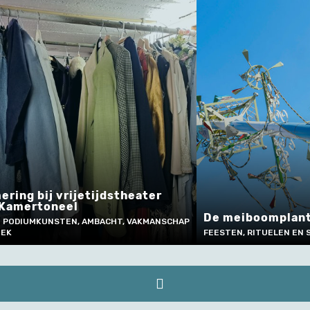
Het sch
heidesc
De meiboomplanting in Wieze
NATUUR EN 
FEESTEN, RITUELEN EN SOCIALE GEBRUIKEN
TECHNIEK