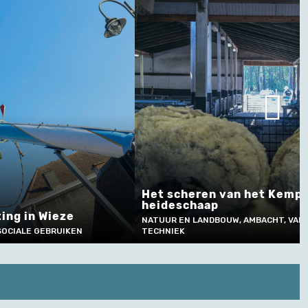
eren van het Kempische
Dunne en dikke sp
haap
Herentals
LANDBOUW, AMBACHT, VAKMANSCHAP EN
ETEN EN DRINKEN, AMBAC
TECHNIEK