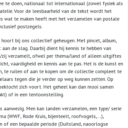
e te doen, nationaal tot internationaal (zowel fysiek als
latelie. Voor de leesbaarheid van de tekst wordt het
alles wat te maken heeft met het verzamelen van postale
nclusief postzegels.
hoort bij ons collectief geheugen. Met pincet, album,
aan de slag. Daarbij dient hij kennis te hebben van
/zij verzamelt, ofwel per thema/land of alleen uitgiftes
cht, vaardigheid en kennis aan te pas. Het is de kunst en
 te ruilen of aan te kopen om de collectie compleet te
elaars tegen die je verder op weg kunnen zetten. Op
 zoektocht zich voort. Het geheel kan dan mooi samen
t) of in een tentoonstelling.
 aanwezig. Men kan landen verzamelen, een type/ serie
ma (WWF, Rode Kruis, bijenteelt, roofvogels,…),
iten of een bepaalde periode (Duitsland, naoorlogse