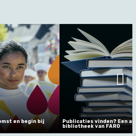
aties vinden? Een adres: de
De Mechelse O
otheek van FARO
gewaardeerd f