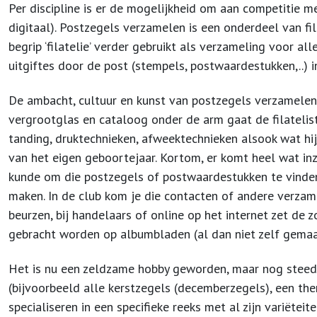
Per discipline is er de mogelijkheid om aan competitie me
digitaal). Postzegels verzamelen is een onderdeel van fi
begrip ‘filatelie’ verder gebruikt als verzameling voor 
uitgiftes door de post (stempels, postwaardestukken,..) i
De ambacht, cultuur en kunst van postzegels verzamelen 
vergrootglas en cataloog onder de arm gaat de filatelist 
tanding, druktechnieken, afweektechnieken alsook wat hij
van het eigen geboortejaar. Kortom, er komt heel wat inzi
kunde om die postzegels of postwaardestukken te vinden,
maken. In de club kom je die contacten of andere verzam
beurzen, bij handelaars of online op het internet zet de
gebracht worden op albumbladen (al dan niet zelf gemaak
Het is nu een zeldzame hobby geworden, maar nog steeds
(bijvoorbeeld alle kerstzegels (decemberzegels), een the
specialiseren in een specifieke reeks met al zijn variëte