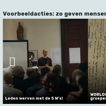
Voorbeeldacties: zo geven mense
WORLDCAFE - Brainstormen in grote
!
groepen