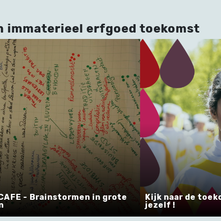
n immaterieel erfgoed toekomst
Kijk naar de toekomst en begin bij
Public
jezelf !
bibli