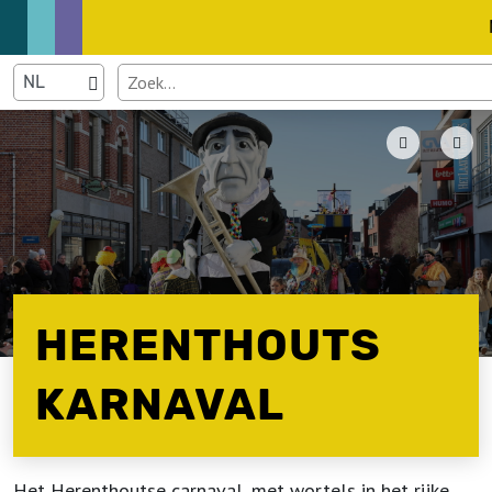
HERENTHOUTS
KARNAVAL
Het Herenthoutse carnaval, met wortels in het rijke