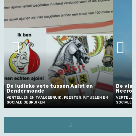
De ludieke vete tussen Aalst en
De vlag
Dendermonde
Neeroe
VERTELLEN EN TAALGEBRUIK , FEESTEN, RITUELEN EN
VERTELLEN
SOCIALE GEBRUIKEN
SOCIALE G