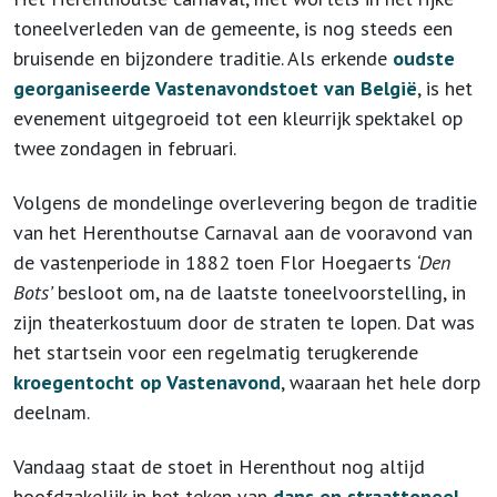
toneelverleden van de gemeente, is nog steeds een
bruisende en bijzondere traditie. Als erkende
oudste
georganiseerde Vastenavondstoet van België
, is het
evenement uitgegroeid tot een kleurrijk spektakel op
twee zondagen in februari.
Volgens de mondelinge overlevering begon de traditie
van het Herenthoutse Carnaval aan de vooravond van
de vastenperiode in 1882 toen Flor Hoegaerts
‘Den
Bots’
besloot om, na de laatste toneelvoorstelling, in
zijn theaterkostuum door de straten te lopen. Dat was
het startsein voor een regelmatig terugkerende
kroegentocht op Vastenavond
, waaraan het hele dorp
deelnam.
Vandaag staat de stoet in Herenthout nog altijd
hoofdzakelijk in het teken van
dans en straattoneel