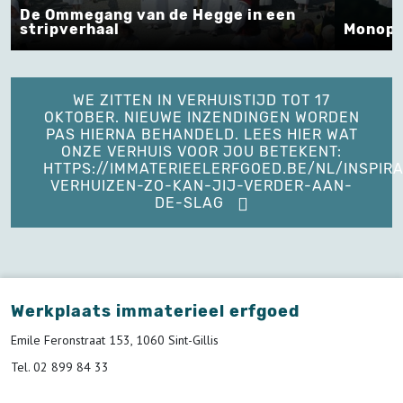
De Ommegang van de Hegge in een
stripverhaal
Monopo
WE ZITTEN IN VERHUISTIJD TOT 17
OKTOBER. NIEUWE INZENDINGEN WORDEN
PAS HIERNA BEHANDELD. LEES HIER WAT
ONZE VERHUIS VOOR JOU BETEKENT:
HTTPS://IMMATERIEELERFGOED.BE/NL/INSPIRA
VERHUIZEN-ZO-KAN-JIJ-VERDER-AAN-
DE-SLAG
Werkplaats immaterieel erfgoed
Emile Feronstraat 153, 1060 Sint-Gillis
Tel. 02 899 84 33