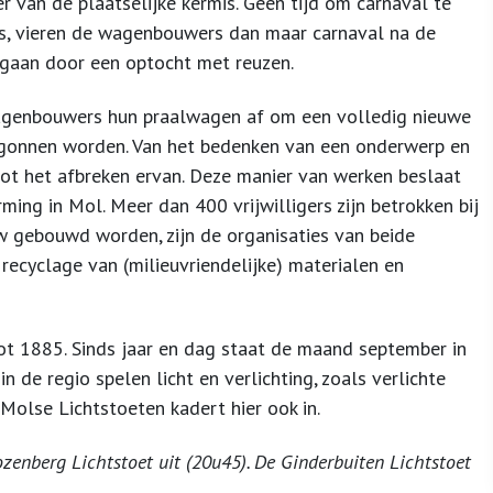
r van de plaatselijke kermis. Geen tijd om carnaval te
s, vieren de wagenbouwers dan maar carnaval na de
gaan door een optocht met reuzen.
 wagenbouwers hun praalwagen af om een volledig nieuwe
egonnen worden. Van het bedenken van een onderwerp en
t het afbreken ervan. Deze manier van werken beslaat
ing in Mol. Meer dan 400 vrijwilligers zijn betrokken bij
w gebouwd worden, zijn de organisaties van beide
ecyclage van (milieuvriendelijke) materialen en
ot 1885. Sinds jaar en dag staat de maand september in
 de regio spelen licht en verlichting, zoals verlichte
 Molse Lichtstoeten kadert hier ook in.
nberg Lichtstoet uit (20u45). De Ginderbuiten Lichtstoet