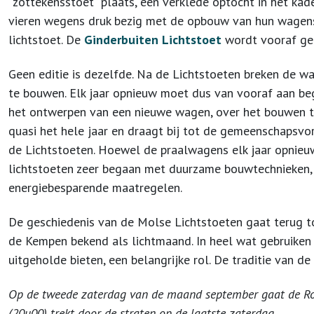
“zottekensstoet” plaats, een verklede optocht in het kade
vieren wegens druk bezig met de opbouw van hun wagen
lichtstoet. De
Ginderbuiten Lichtstoet
wordt vooraf ge
Geen editie is dezelfde. Na de Lichtstoeten breken de
te bouwen. Elk jaar opnieuw moet dus van vooraf aan b
het ontwerpen van een nieuwe wagen, over het bouwen to
quasi het hele jaar en draagt bij tot de gemeenschapsvorm
de Lichtstoeten. Hoewel de praalwagens elk jaar opnieu
lichtstoeten zeer begaan met duurzame bouwtechnieken, r
energiebesparende maatregelen.
De geschiedenis van de Molse Lichtstoeten gaat terug t
de Kempen bekend als lichtmaand. In heel wat gebruiken in
uitgeholde bieten, een belangrijke rol. De traditie van de
Op de tweede zaterdag van de maand september gaat de Roze
(20u00) trekt door de straten op de laatste zaterdag.