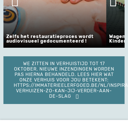
Zelfs het restauratieproces wordt
Wagens
audiovisueel gedocumenteerd !
Kinders
WE ZITTEN IN VERHUISTIJD TOT 17
OKTOBER. NIEUWE INZENDINGEN WORDEN
PAS HIERNA BEHANDELD. LEES HIER WAT
ONZE VERHUIS VOOR JOU BETEKENT:
HTTPS://IMMATERIEELERFGOED.BE/NL/INSPIRA
VERHUIZEN-ZO-KAN-JIJ-VERDER-AAN-
DE-SLAG