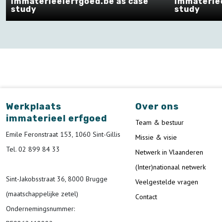
immaterieelerfgoed.be as case
immateriee
study
study
Werkplaats
Over ons
immaterieel erfgoed
Team & bestuur
Emile Feronstraat 153, 1060 Sint-Gillis
Missie & visie
Tel. 02 899 84 33
Netwerk in Vlaanderen
(Inter)nationaal netwerk
Sint-Jakobsstraat 36, 8000 Brugge
Veelgestelde vragen
(maatschappelijke zetel)
Contact
Ondernemingsnummer
: