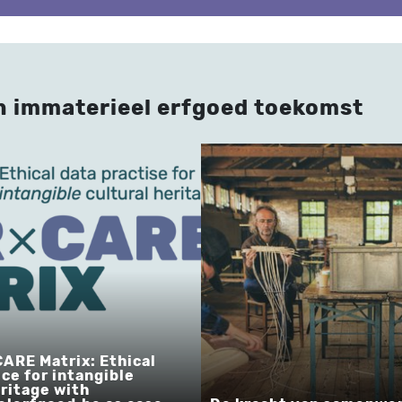
n immaterieel erfgoed toekomst
ARE Matrix: Ethical
ice for intangible
eritage with