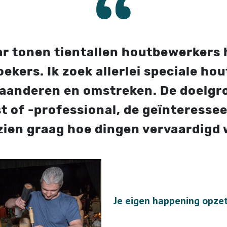
ar tonen tientallen houtbewerkers
kers. Ik zoek allerlei speciale ho
laanderen en omstreken. De doelgro
 of -professional, de geïnteressee
ien graag hoe dingen vervaardigd
Je eigen happening opze