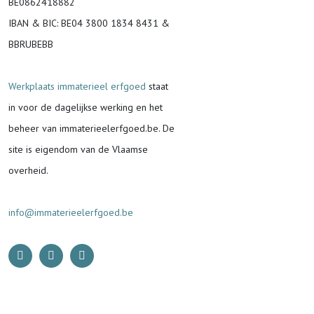
BE0862418882
IBAN & BIC:
BE04 3800 1834 8431 &
BBRUBEBB
Werkplaats immaterieel erfgoed
staat
in voor de
dagelijkse werking en het
beheer van immaterieelerfgoed.be.
De
site is eigendom van de Vlaamse
overheid.
info@immaterieelerfgoed.be