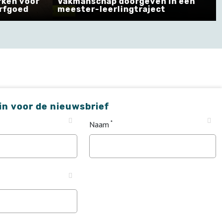
rken voor
Vakmanschap doorgeven in een
erfgoed
meester-leerlingtraject
 in voor de nieuwsbrief
Naam