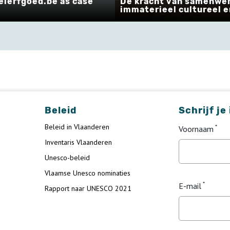
lerfgoed.be as case
De kracht van samenwe
immaterieel cultureel 
Beleid
Schrijf je
Beleid in Vlaanderen
Voornaam
Inventaris Vlaanderen
Unesco-beleid
Vlaamse Unesco nominaties
E-mail
Rapport naar UNESCO 2021