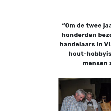
“Om de twee ja
honderden bezoe
handelaars in V
hout-hobbyist
mensen z