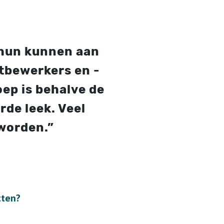
 hun kunnen aan
utbewerkers en -
ep is behalve de
rde leek. Veel
 worden.”
tten?