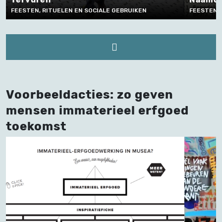
FEESTEN, RITUELEN EN SOCIALE GEBRUIKEN
FEESTEN, 
Voorbeeldacties: zo geven
mensen immaterieel erfgoed
toekomst