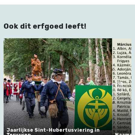
Ook dit erfgoed leeft!
Jaarlijkse Sint-Hubertusviering in
Tervuren
Naamda