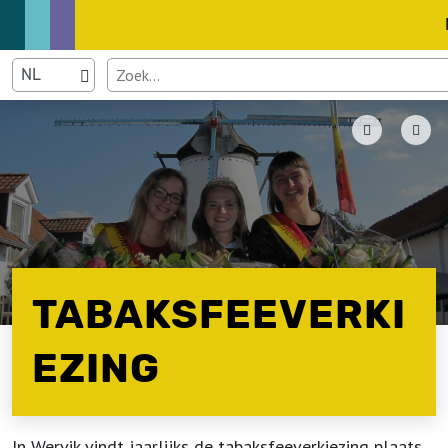
TABAKSFEEVERKI
EZING
In Wervik vindt jaarlijks de tabaksfeeverkiezing plaats.