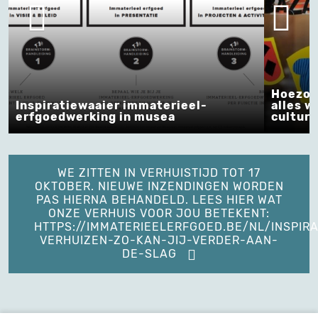
Hoezo:
Inspiratiewaaier immaterieel-
alles w
erfgoedwerking in musea
cultur
WE ZITTEN IN VERHUISTIJD TOT 17
OKTOBER. NIEUWE INZENDINGEN WORDEN
PAS HIERNA BEHANDELD. LEES HIER WAT
ONZE VERHUIS VOOR JOU BETEKENT:
HTTPS://IMMATERIEELERFGOED.BE/NL/INSPIRA
VERHUIZEN-ZO-KAN-JIJ-VERDER-AAN-
DE-SLAG