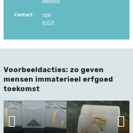
website
Contact:
vzw
H.O.P.
Voorbeeldacties: zo geven
mensen immaterieel erfgoed
toekomst