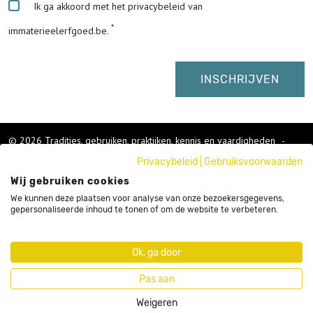
Ik ga akkoord met het privacybeleid van
immaterieelerfgoed.be.
© 2026 Tradities, gebruiken, praktijken, kennis en vaardigheden
-
Cookies wijzigen
-
Privacybeleid
|
Gebruiksvoorwaarden
Colofon
Wij gebruiken cookies
Gebruikersvoorwaarden
Privacybeleid
We kunnen deze plaatsen voor analyse van onze bezoekersgegevens,
gepersonaliseerde inhoud te tonen of om de website te verbeteren.
Cookies
Nieuwsbrief
Sitemap
Ok, ga door
Webdesign by Code d'Or
Pas aan
Weigeren