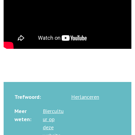
Trefwoord:
Herlanceren
Meer
Biercultu
weten:
ur op
deze