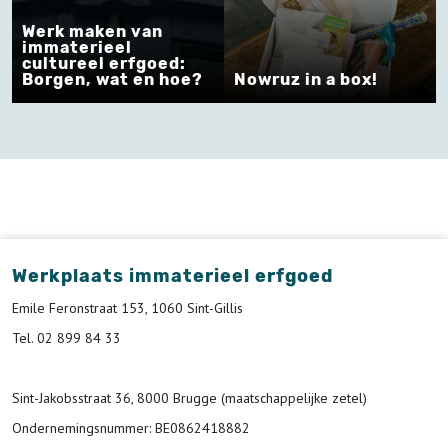
Werk maken van
immaterieel
cultureel erfgoed:
Borgen, wat en hoe?
Nowruz in a box!
Werkplaats immaterieel erfgoed
Emile Feronstraat 153, 1060 Sint-Gillis
Tel. 02 899 84 33
Sint-Jakobsstraat 36, 8000 Brugge (maatschappelijke zetel)
Ondernemingsnummer
: BE0862418882