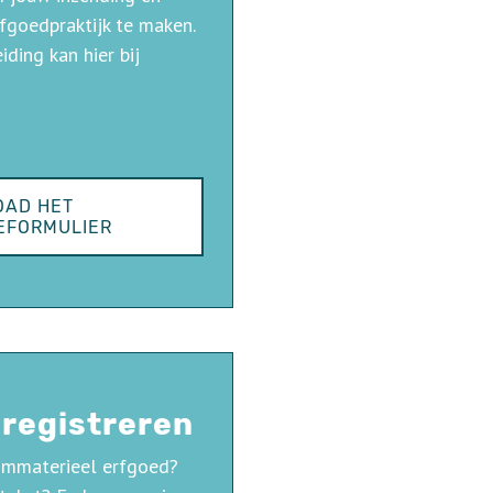
fgoedpraktijk te maken.
ding kan hier bij
AD HET
EFORMULIER
 registreren
immaterieel erfgoed?