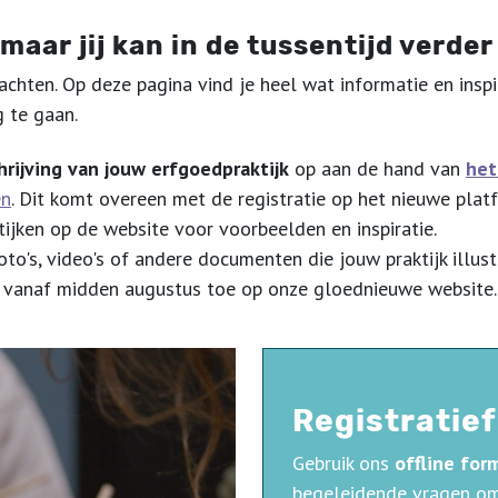
 maar jij kan in de tussentijd verder
wachten. Op deze pagina vind je heel wat informatie en insp
g te gaan.
rijving van jouw erfgoedpraktijk
op aan de hand van
het
en
. Dit komt overeen met de registratie op het nieuwe plat
ijken op de website voor voorbeelden en inspiratie.
to's, video's of andere documenten die jouw praktijk illust
 vanaf midden augustus toe op onze gloednieuwe website
Registratie
Gebruik ons
offline for
begeleidende vragen om