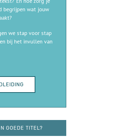
 tekst? En hoe zorg je
d begrijpen wat jouw
maakt?
gen we stap voor stap
en bij het invullen van
DLEIDING
N GOEDE TITEL?