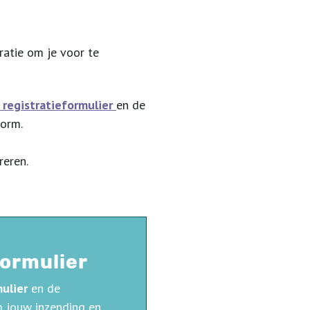
iratie om je voor te
 registratieformulier
en de
form.
reren.
.
formulier
mulier
en de
 jouw inzending en